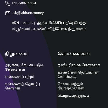
+91 95007 77894
ask@labham.money
ARN - 310095 | ஆம்ஃபி(AMFI) பதிவு பெற்ற
மியூச்சுவல் ஃபண்ட் விநியோக நிறுவனம்
நிறுவனம்
கொள்கைகள்
அடிக்கடி கேட்கப்படும்
தனியுரிமைக் கொள்கை
கேள்விகள்
உலாவிகள் தொடர்பான
எங்களைப் பற்றி
கொள்கை
எங்களைத் தொடர்பு
சேவை மற்றும்
கொள்ள
நிபந்தனைகள்
பொறுப்புத் துறப்பு