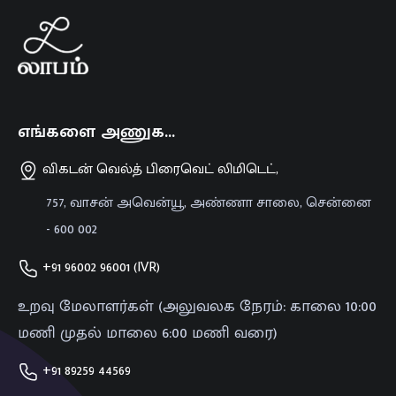
எங்களை அணுக…
விகடன் வெல்த் பிரைவெட் லிமிடெட்,
757, வாசன் அவென்யூ, அண்ணா சாலை, சென்னை
- 600 002
+91 96002 96001 (IVR)
உறவு மேலாளர்கள் (அலுவலக நேரம்: காலை 10:00
மணி முதல் மாலை 6:00 மணி வரை)
+91 89259 44569